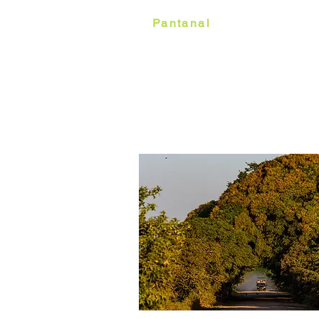
O
Pantanal
é um dos biomas
e flora. Abrange os estado
Mato Grosso. Possui duas
que vai de junho a novembr
dezembro a maio. Oferece 
para a prática fotográfica,
selvagem.