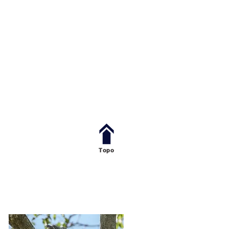
todos os participantes . Saída até
s em função de condições climáticas no local
for de comum acordo de todos.
Topo