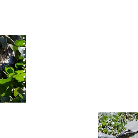
 ABORDADOS
A importância da observação na fotografia
Preparação do equipamento fotográfico.
A escolha da lente para cada situação.
Noções de composição.
Grafismo na natureza.
Fotografia macro e de detalhes.
Repetições e movimentos.
Aproximação da fauna.
A importância do ambiente no registro da 
Fotometria e análise do histograma da câ
Exercícios de baixa e alta velocidade.
e campo e desfoque.
neutra) e polarizador.