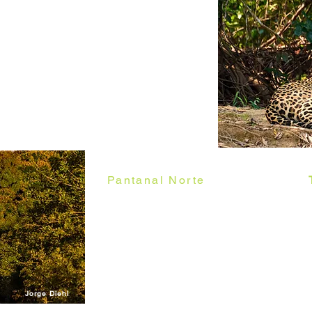
 brasileiros mais ricos em fauna
s do
Mato Grosso do Sul e do
estações bem distintas: a seca,
o, e a cheia, que vai de
grande variedade de situações
tanto de paisagens como da vida
O
Pantanal Norte
é cortado pela
famosa por suas 120 pontes, sen
madeira. Nas suas margens podem
animais, principalmente aves e j
ligando a cidade de Poconé à co
que fica na beira do Rio Cuiabá,
Jorge Diehl
e MS.
Jorge Diehl