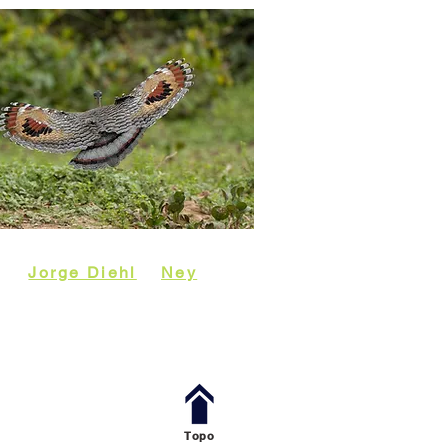
eira
fos
Jorge Diehl
e
Ney
aram de diversas
rior, como Jalapão,
Topo