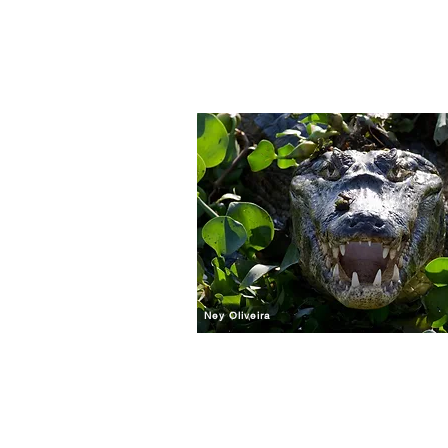
TÓPICOS A SEREM
Ney Oliveira
Exercícios de profundidade d
Utilização de tripé e monopé.
Uso de filtros: ND (densidade 
Astrofotografia.
Fotografia de paisagem.