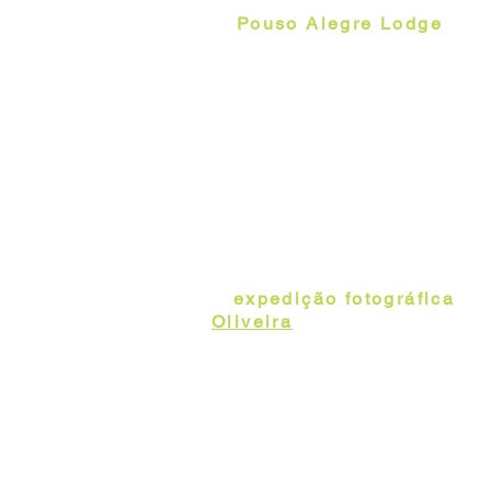
O
Pouso Alegre Lodge
está
Cuiabá, dentro de uma faz
área de 8 mil hectares de
33 da rodovia Transpantan
flora e fauna, com vastos
nativas, diversos tipos de
temporários. A Pousada é 
fotógrafos de vida selvage
Conheça mais a Pousada p
A
expedição fotográfica
con
Oliveira
, que detêm grande
expedições fotográficas no
Chapada dos Veadeiros, Pa