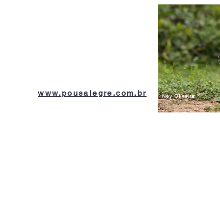
 localizado a cerca de 140 km de
enda de criação de gado com uma
 extensão. O acesso se dá pelo Km
Ney Oliv
eira. Possui grande diversidade de
 campos inundáveis de pastagens
 matas e cursos de água perenes e
famosa por receber muitos
m, principalmente do exterior.
elo site
www.pousalegre.com.br
.
Ney Oliveira
ta com a organização e orientação dos fotógra
 experiência em registrar a natureza e particip
 Pantanal e em outros locais no Brasil e no exte
tagônia e Bolívia.