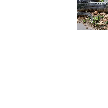
dos.
upo.
orme surjam as oportunidades fotográficas
participantes da expedição.
s participantes em Cuiabá até às 12h.
(*)
o grupo do aeroporto até o Pouso Alegre Lodge. Saída até às 
articipantes. Trajeto de até 3h de viagem (140 Km), considera
ranspantaneira (a critério dos organizadores, desde que essa
a Pousada até às 18h.