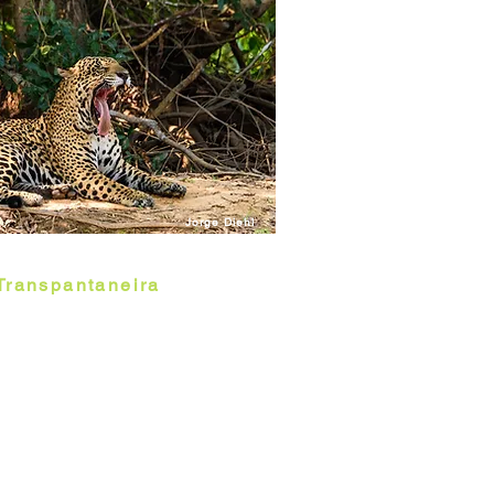
Jorge Diehl
Transpantaneira
, rodovia
do a maioria ainda de
 ser avistados muitos
acarés. Possui 147 km,
munidade de Porto Jofre,
 divisa dos estados de MT