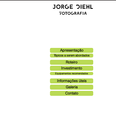
Jorge Diehl
Fotografia
EXPEDIÇÃ
Apresentação
Tópicos a serem abordados
Roteiro
Investimento
Equipamentos recomendados
Informações úteis
Galeria
Contato
APRESENTAÇÃO