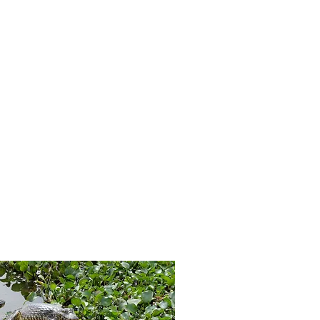
 de natureza.
fauna.
mera.