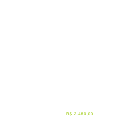
Café da m
Transfer d
Dia 25 de outubro
às 9h.
Chegada no
Término da
(*)
Deve ser r
​Obs.:
Nas saídas fotográficas é possível 
da expedição, de condições de acesso ou
INVESTIMENTO
Valor:
R$ 3.480,00
por pesso