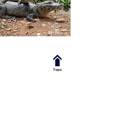
Ney Oliveira
Topo
13h em van compartilhada entre
ndo as possíveis paradas para
s paradas não atrasem a chegada à